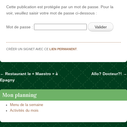
Cette publication est protégée par un mot de passe. Pour la
voir, veuillez saisir votre mot de passe ci-dessous :
Mot de passe :
CRÉER UN SIGNET AVEC CE
LIEN PERMANENT
.
←
Restaurant le « Maestro » à
Allo? Docteur?!
→
Naviguer dans les articles
Epagny
Mon planning
Menu de la semaine
Activités du mois