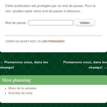
Cette publication est protégée par un mot de passe. Pour la
voir, veuillez saisir votre mot de passe ci-dessous :
Mot de passe :
CRÉER UN SIGNET AVEC CE
LIEN PERMANENT
.
←
Promenons nous, dans les
Promenons nous, dans les
Naviguer dans les articles
champs!
champs!
→
Mon planning
Menu de la semaine
Activités du mois