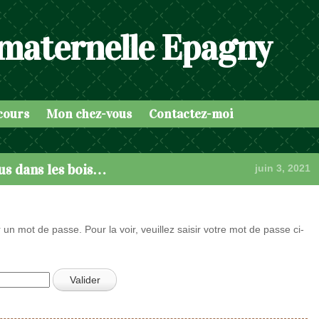
 maternelle Epagny
cours
Mon chez-vous
Contactez-moi
s dans les bois…
juin 3, 2021
 un mot de passe. Pour la voir, veuillez saisir votre mot de passe ci-