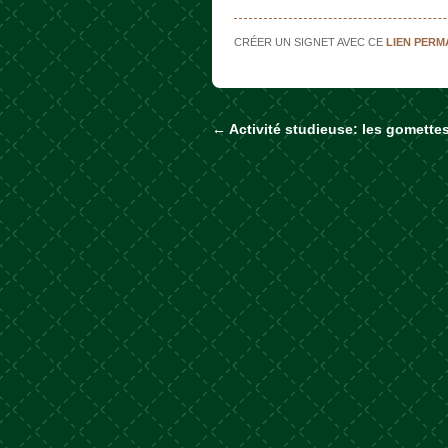
CRÉER UN SIGNET AVEC CE
LIEN PER
←
Activité studieuse: les gomette
Naviguer dans les a