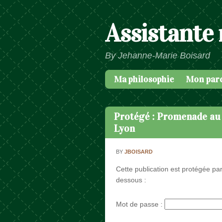
Assistante
By Jehanne-Marie Boisard
Ma philosophie
Mon par
Passer au contenu
Menu
Protégé : Promenade au «
Lyon
BY
JBOISARD
Cette publication est protégée par
dessous :
Mot de passe :