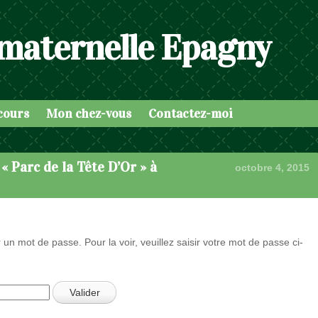
 maternelle Epagny
cours
Mon chez-vous
Contactez-moi
 Parc de la Tête D’Or » à
octobre 4, 2015
 un mot de passe. Pour la voir, veuillez saisir votre mot de passe ci-