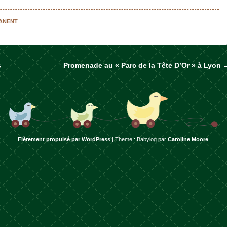
MANENT
.
s
Promenade au « Parc de la Tête D’Or » à Lyon
rticles
Fièrement propulsé par WordPress
|
Theme : Babylog par
Caroline Moore
.