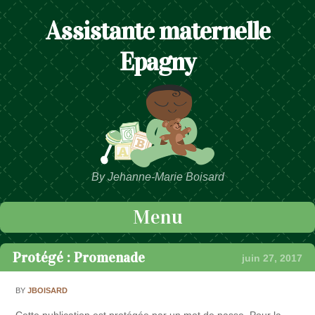
Assistante maternelle
Epagny
By Jehanne-Marie Boisard
Menu
Passer au contenu
Protégé : Promenade
juin 27, 2017
BY
JBOISARD
Cette publication est protégée par un mot de passe. Pour la