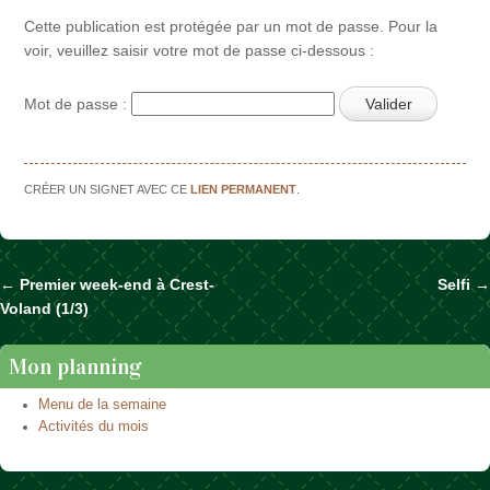
Cette publication est protégée par un mot de passe. Pour la
voir, veuillez saisir votre mot de passe ci-dessous :
Mot de passe :
CRÉER UN SIGNET AVEC CE
LIEN PERMANENT
.
←
Premier week-end à Crest-
Selfi
→
Naviguer dans les articles
Voland (1/3)
Mon planning
Menu de la semaine
Activités du mois