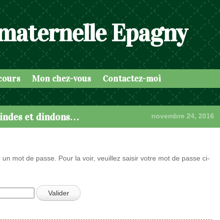
 maternelle Epagny
cours
Mon chez-vous
Contactez-moi
dindes et dindons…
novembre 24, 2016
 un mot de passe. Pour la voir, veuillez saisir votre mot de passe ci-