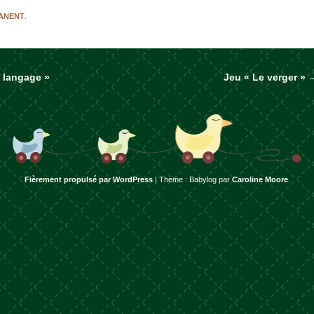
MANENT
.
 langage »
Jeu « Le verger »
rticles
Fièrement propulsé par WordPress
|
Theme : Babylog par
Caroline Moore
.