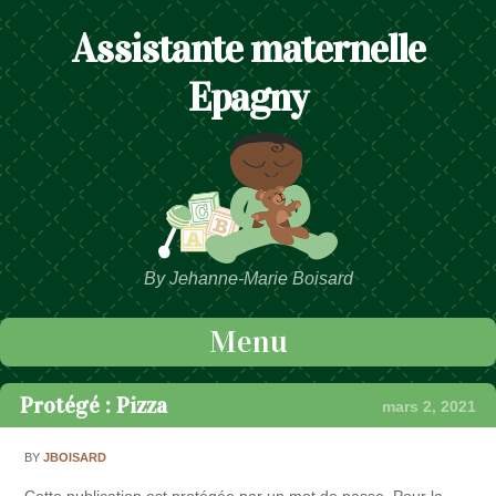
Assistante maternelle
Epagny
By Jehanne-Marie Boisard
Menu
Passer au contenu
Protégé : Pizza
mars 2, 2021
BY
JBOISARD
Cette publication est protégée par un mot de passe. Pour la