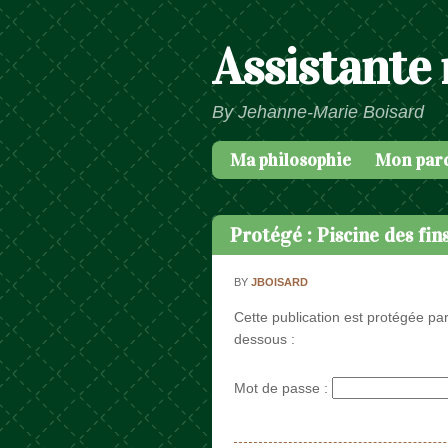
Assistante
By Jehanne-Marie Boisard
Ma philosophie
Mon par
Passer au contenu
Menu
Protégé : Piscine des fin
BY
JBOISARD
Cette publication est protégée par
dessous :
Mot de passe :