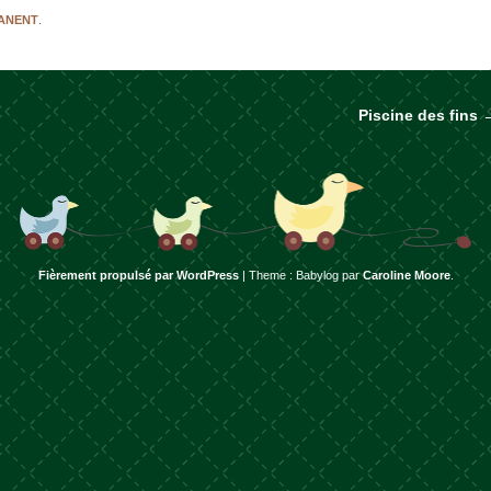
MANENT
.
Piscine des fins
rticles
Fièrement propulsé par WordPress
|
Theme : Babylog par
Caroline Moore
.