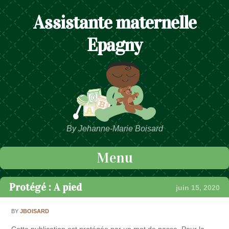
Assistante maternelle
Epagny
By Jehanne-Marie Boisard
Menu
Passer au contenu
Protégé : A pied
juin 15, 2020
BY
JBOISARD
Cette publication est protégée par un mot de passe. Pour la