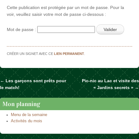
Cette publication est protégée par un mot de passe. Pour la
voir, veuillez saisir votre mot de passe ci-dessous :
Mot de passe :
CRÉER UN SIGNET AVEC CE
LIEN PERMANENT
.
←
Les garçons sont prêts pour
Pic-nic au Lac et visite des
Naviguer dans les articles
le match!
« Jardins secrets »
→
Mon planning
Menu de la semaine
Activités du mois