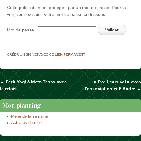
Cette publication est protégée par un mot de passe. Pour la
voir, veuillez saisir votre mot de passe ci-dessous :
Mot de passe :
CRÉER UN SIGNET AVEC CE
LIEN PERMANENT
.
←
Petit Yogi à Metz-Tessy avec
« Eveil musical » avec
Naviguer dans les articles
le relais
l’association et F.André
→
Mon planning
Menu de la semaine
Activités du mois