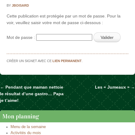
BY
JBOISARD
Cette publication est protégée par un mot de passe. Pour la
voir, veuillez saisir votre mot de passe ci-dessous :
Mot de passe :
CRÉER UN SIGNET AVEC CE
LIEN PERMANENT
.
←
Pendant que maman nettoie
Les « Jumeaux »
→
Naviguer dans les articles
le résultat d’une gastro… Papa
je t’aime!
Mon planning
Menu de la semaine
Activités du mois