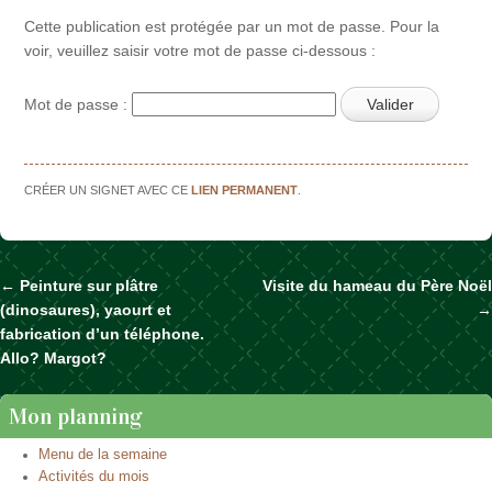
Cette publication est protégée par un mot de passe. Pour la
voir, veuillez saisir votre mot de passe ci-dessous :
Mot de passe :
CRÉER UN SIGNET AVEC CE
LIEN PERMANENT
.
←
Peinture sur plâtre
Visite du hameau du Père Noël
Naviguer dans les articles
(dinosaures), yaourt et
→
fabrication d’un téléphone.
Allo? Margot?
Mon planning
Menu de la semaine
Activités du mois