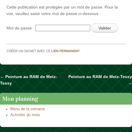
Cette publication est protégée par un mot de passe. Pour la
voir, veuillez saisir votre mot de passe ci-dessous :
Mot de passe :
CRÉER UN SIGNET AVEC CE
LIEN PERMANENT
.
←
Peinture au RAM de Metz-
Peinture au RAM de Metz-Tessy
Naviguer dans les articles
Tessy
→
Mon planning
Menu de la semaine
Activités du mois