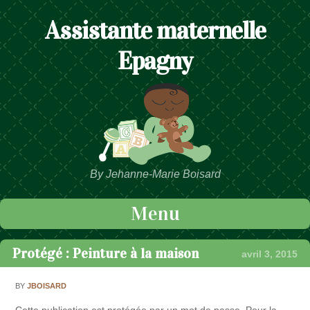
Assistante maternelle
Epagny
By Jehanne-Marie Boisard
Menu
Passer au contenu
Protégé : Peinture à la maison
avril 3, 2015
BY
JBOISARD
Cette publication est protégée par un mot de passe. Pour la