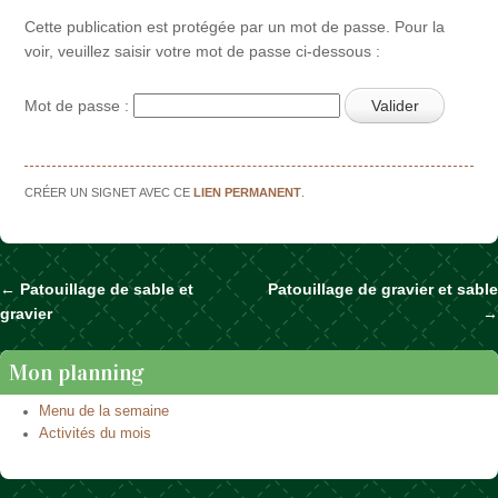
Cette publication est protégée par un mot de passe. Pour la
voir, veuillez saisir votre mot de passe ci-dessous :
Mot de passe :
CRÉER UN SIGNET AVEC CE
LIEN PERMANENT
.
←
Patouillage de sable et
Patouillage de gravier et sable
Naviguer dans les articles
gravier
→
Mon planning
Menu de la semaine
Activités du mois