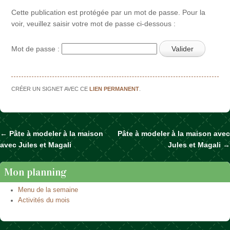
Cette publication est protégée par un mot de passe. Pour la
voir, veuillez saisir votre mot de passe ci-dessous :
Mot de passe :
CRÉER UN SIGNET AVEC CE
LIEN PERMANENT
.
←
Pâte à modeler à la maison
Pâte à modeler à la maison avec
Naviguer dans les articles
avec Jules et Magali
Jules et Magali
→
Mon planning
Menu de la semaine
Activités du mois