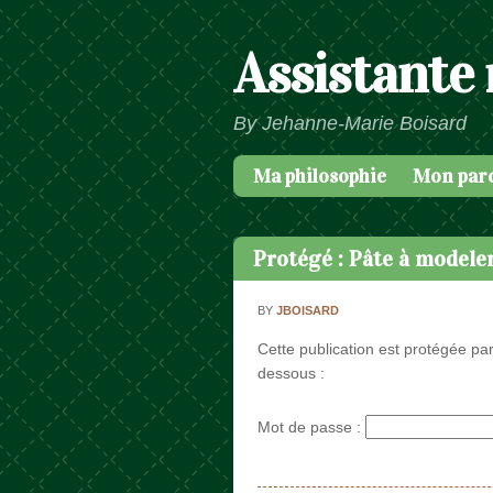
Assistante
By Jehanne-Marie Boisard
Ma philosophie
Mon par
Passer au contenu
Menu
Protégé : Pâte à modele
BY
JBOISARD
Cette publication est protégée par
dessous :
Mot de passe :