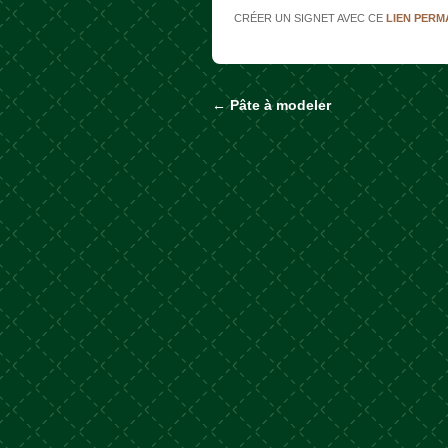
CRÉER UN SIGNET AVEC CE
LIEN PER
←
Pâte à modeler
Naviguer dans les a