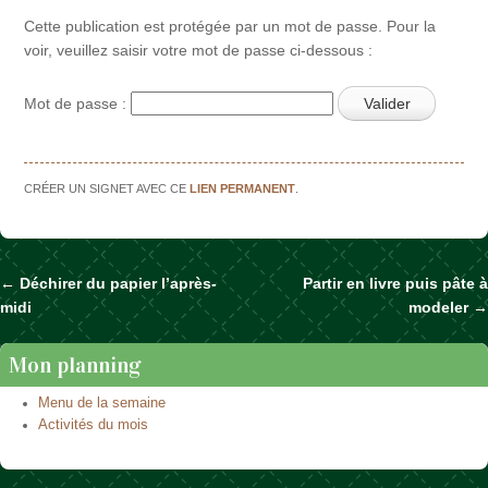
Cette publication est protégée par un mot de passe. Pour la
voir, veuillez saisir votre mot de passe ci-dessous :
Mot de passe :
CRÉER UN SIGNET AVEC CE
LIEN PERMANENT
.
←
Déchirer du papier l’après-
Partir en livre puis pâte à
Naviguer dans les articles
midi
modeler
→
Mon planning
Menu de la semaine
Activités du mois