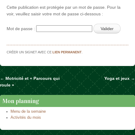
Cette publication est protégée par un mot de passe. Pour la
voir, veuillez saisir votre mot de passe ci-dessous :
Mot de passe :
CRÉER UN SIGNET AVEC CE
LIEN PERMANENT
.
←
Motricité et « Parcours qui
Yoga et jeux
→
Naviguer dans les articles
roule »
Mon planning
Menu de la semaine
Activités du mois