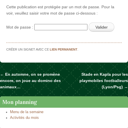
Cette publication est protégée par un mot de passe. Pour la
voir, veuillez saisir votre mot de passe ci-dessous :
Mot de passe :
CRÉER UN SIGNET AVEC CE
LIEN PERMANENT
.
←
En automne, on se promène
Stade en Kapla pour les
Naviguer dans les articles
encore, on joue au domino des
playmobiles footballeurs
animaux…
(Lyon/Psg)
→
Mon planning
Menu de la semaine
Activités du mois