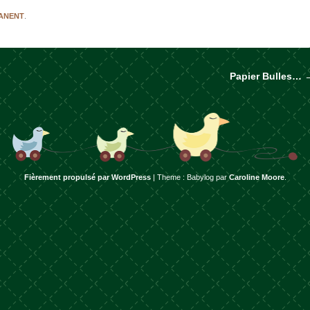
MANENT
.
Papier Bulles…
rticles
Fièrement propulsé par WordPress
|
Theme : Babylog par
Caroline Moore
.