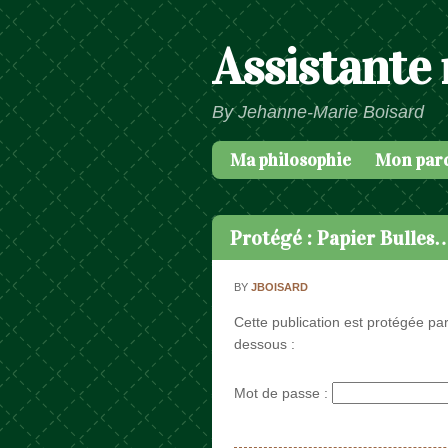
Assistante
By Jehanne-Marie Boisard
Ma philosophie
Mon par
Passer au contenu
Menu
Protégé : Papier Bulles
BY
JBOISARD
Cette publication est protégée par
dessous :
Mot de passe :