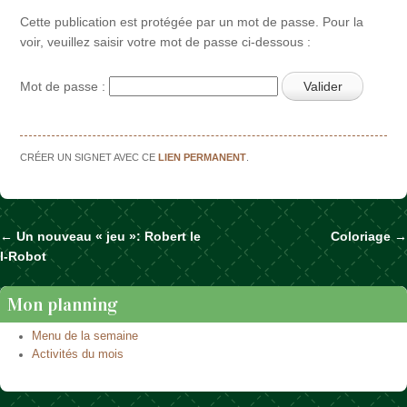
Cette publication est protégée par un mot de passe. Pour la
voir, veuillez saisir votre mot de passe ci-dessous :
Mot de passe :
CRÉER UN SIGNET AVEC CE
LIEN PERMANENT
.
←
Un nouveau « jeu »: Robert le
Coloriage
→
Naviguer dans les articles
I-Robot
Mon planning
Menu de la semaine
Activités du mois