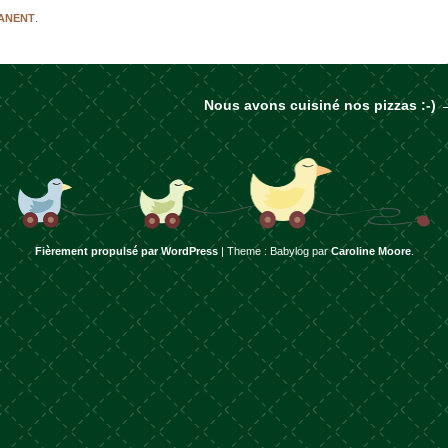
MANENT
.
Nous avons cuisiné nos pizzas :-)
rticles
Fièrement propulsé par WordPress
|
Theme : Babylog par
Caroline Moore
.