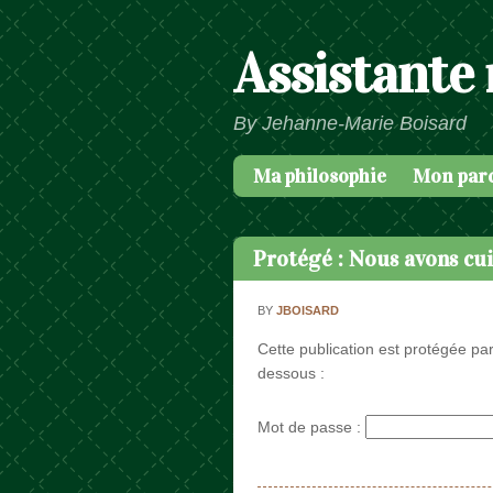
Assistante
By Jehanne-Marie Boisard
Ma philosophie
Mon par
Passer au contenu
Menu
Protégé : Nous avons cuis
BY
JBOISARD
Cette publication est protégée par
dessous :
Mot de passe :