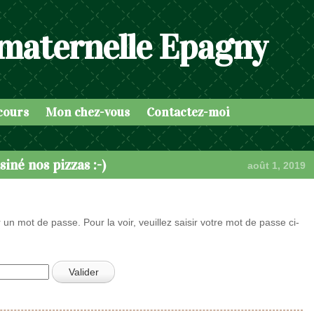
 maternelle Epagny
cours
Mon chez-vous
Contactez-moi
iné nos pizzas :-)
août 1, 2019
 un mot de passe. Pour la voir, veuillez saisir votre mot de passe ci-