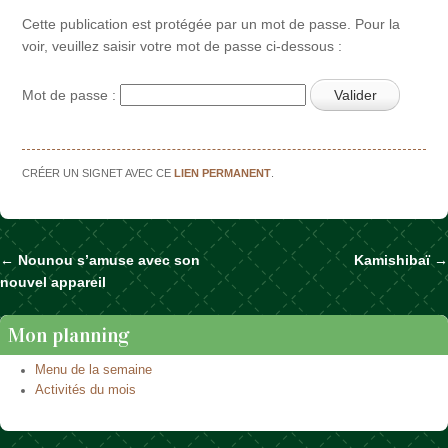
Cette publication est protégée par un mot de passe. Pour la
voir, veuillez saisir votre mot de passe ci-dessous :
Mot de passe :
CRÉER UN SIGNET AVEC CE
LIEN PERMANENT
.
←
Nounou s’amuse avec son
Kamishibaï
→
Naviguer dans les articles
nouvel appareil
Mon planning
Menu de la semaine
Activités du mois