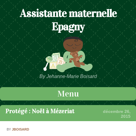
Assistante maternelle
Epagny
By Jehanne-Marie Boisard
Menu
Passer au contenu
Protégé : Noël à Mézeriat
décembre 26,
2015
BY
JBOISARD