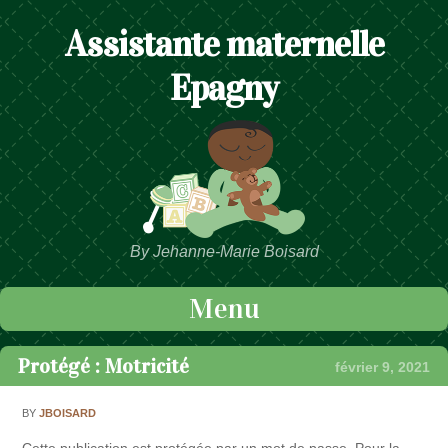
Assistante maternelle
Epagny
By Jehanne-Marie Boisard
Menu
Passer au contenu
Protégé : Motricité
février 9, 2021
BY
JBOISARD
Cette publication est protégée par un mot de passe. Pour la