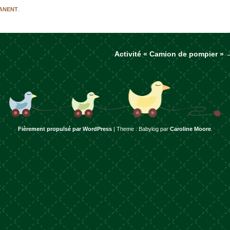
MANENT
.
Activité « Camion de pompier »
rticles
Fièrement propulsé par WordPress
|
Theme : Babylog par
Caroline Moore
.