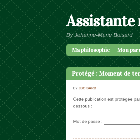
Assistante
By Jehanne-Marie Boisard
Ma philosophie
Mon par
Passer au contenu
Menu
Protégé : Moment de ten
BY
JBOISARD
Cette publication est protégée par
dessous :
Mot de passe :