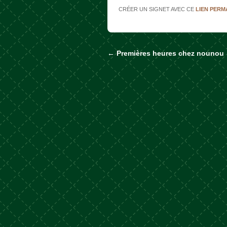
CRÉER UN SIGNET AVEC CE
LIEN PER
←
Premières heures chez nounou
Naviguer dans les a