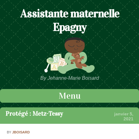
Assistante maternelle
Epagny
By Jehanne-Marie Boisard
Menu
Passer au contenu
Protégé : Metz-Tessy
janvier 5,
2021
BY
JBOISARD