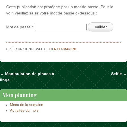
Cette publication est protégée par un mot de passe. Pour la
voir, veuillez saisir votre mot de passe ci-dessous :
Mot de passe :
CRÉER UN SIGNET AVEC CE
LIEN PERMANENT
.
←
Manipulation de pinces à
Selfie
→
Naviguer dans les articles
linge
Mon planning
Menu de la semaine
Activités du mois