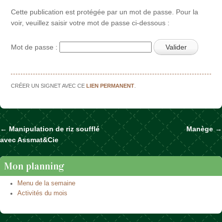
Cette publication est protégée par un mot de passe. Pour la
voir, veuillez saisir votre mot de passe ci-dessous :
Mot de passe :
CRÉER UN SIGNET AVEC CE
LIEN PERMANENT
.
←
Manipulation de riz soufflé
Manège
→
Naviguer dans les articles
avec Assmat&Cie
Mon planning
Menu de la semaine
Activités du mois