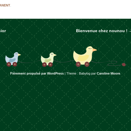
MANENT
.
ior
Bienvenue chez nounou !
rticles
Fièrement propulsé par WordPress
|
Theme : Babylog par
Caroline Moore
.