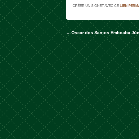
CRÉER UN SIGNET AVEC CE
LIEN PER
←
Oscar dos Santos Emboaba Jún
Naviguer dans les a