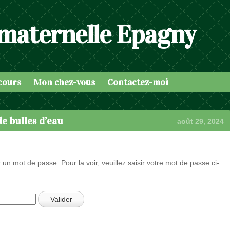
 maternelle Epagny
cours
Mon chez-vous
Contactez-moi
e bulles d’eau
août 29, 2024
 un mot de passe. Pour la voir, veuillez saisir votre mot de passe ci-