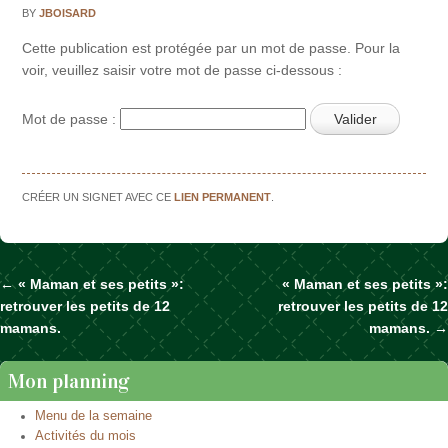
BY
JBOISARD
Cette publication est protégée par un mot de passe. Pour la
voir, veuillez saisir votre mot de passe ci-dessous :
Mot de passe :
CRÉER UN SIGNET AVEC CE
LIEN PERMANENT
.
←
« Maman et ses petits »:
« Maman et ses petits »:
Naviguer dans les articles
retrouver les petits de 12
retrouver les petits de 12
mamans.
mamans.
→
Mon planning
Menu de la semaine
Activités du mois