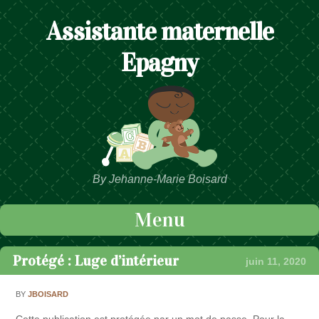
Assistante maternelle
Epagny
By Jehanne-Marie Boisard
Menu
Passer au contenu
Protégé : Luge d’intérieur
juin 11, 2020
BY
JBOISARD
Cette publication est protégée par un mot de passe. Pour la