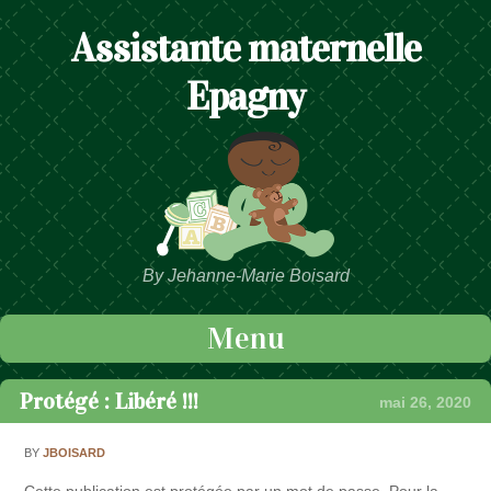
Assistante maternelle
Epagny
By Jehanne-Marie Boisard
Menu
Passer au contenu
Protégé : Libéré !!!
mai 26, 2020
BY
JBOISARD
Cette publication est protégée par un mot de passe. Pour la