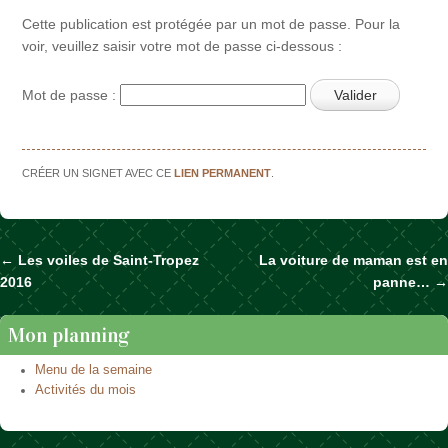
Cette publication est protégée par un mot de passe. Pour la
voir, veuillez saisir votre mot de passe ci-dessous :
Mot de passe :
CRÉER UN SIGNET AVEC CE
LIEN PERMANENT
.
←
Les voiles de Saint-Tropez
La voiture de maman est en
Naviguer dans les articles
2016
panne…
→
Mon planning
Menu de la semaine
Activités du mois