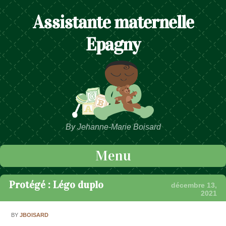
Assistante maternelle
Epagny
By Jehanne-Marie Boisard
Menu
Passer au contenu
Protégé : Légo duplo
décembre 13,
2021
BY
JBOISARD