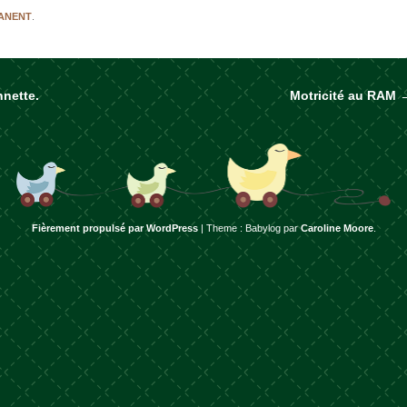
MANENT
.
nette.
Motricité au RAM
rticles
Fièrement propulsé par WordPress
|
Theme : Babylog par
Caroline Moore
.