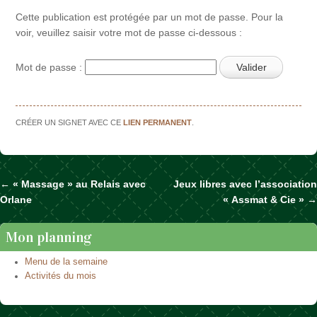
Cette publication est protégée par un mot de passe. Pour la
voir, veuillez saisir votre mot de passe ci-dessous :
Mot de passe :
CRÉER UN SIGNET AVEC CE
LIEN PERMANENT
.
←
« Massage » au Relais avec
Jeux libres avec l’association
Naviguer dans les articles
Orlane
« Assmat & Cie »
→
Mon planning
Menu de la semaine
Activités du mois