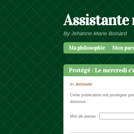
Assistante
By Jehanne-Marie Boisard
Ma philosophie
Mon par
Passer au contenu
Menu
Protégé : Le mercredi c’
BY
JBOISARD
Cette publication est protégée par
dessous :
Mot de passe :