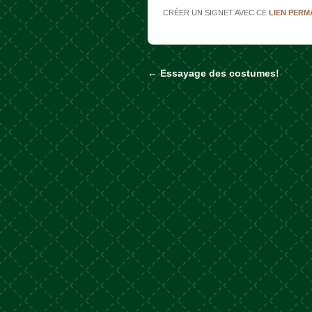
CRÉER UN SIGNET AVEC CE
LIEN PER
←
Essayage des costumes!
Naviguer dans les a