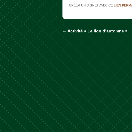
CRÉER UN SIGNET AVEC CE
LIEN PER
←
Activité « Le lion d’automne »
Naviguer dans les a