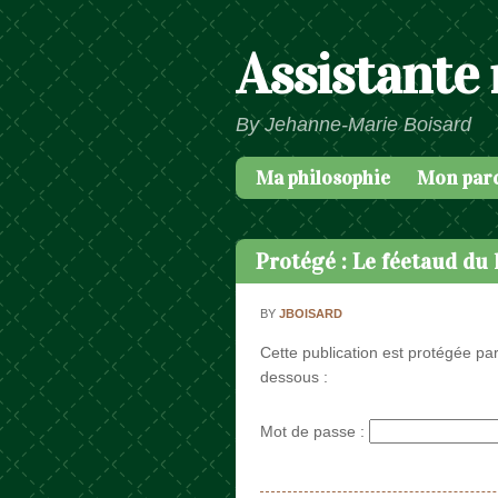
Assistante
By Jehanne-Marie Boisard
Ma philosophie
Mon par
Passer au contenu
Menu
Protégé : Le féetaud du 
BY
JBOISARD
Cette publication est protégée par
dessous :
Mot de passe :