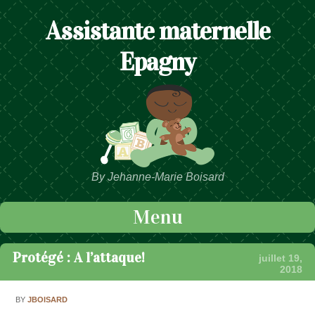
Assistante maternelle
Epagny
By Jehanne-Marie Boisard
Menu
Passer au contenu
Protégé : A l’attaque!
juillet 19,
2018
BY
JBOISARD