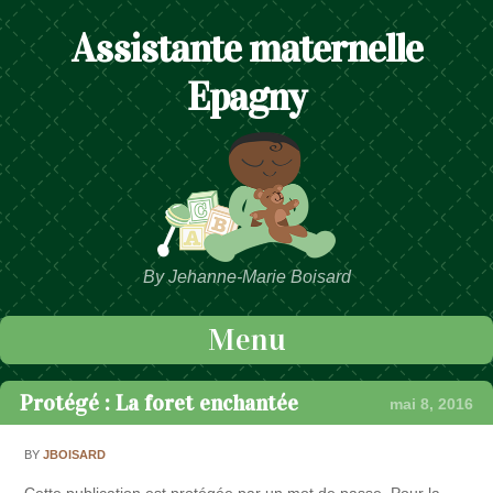
Assistante maternelle
Epagny
By Jehanne-Marie Boisard
Menu
Passer au contenu
Protégé : La foret enchantée
mai 8, 2016
BY
JBOISARD
Cette publication est protégée par un mot de passe. Pour la