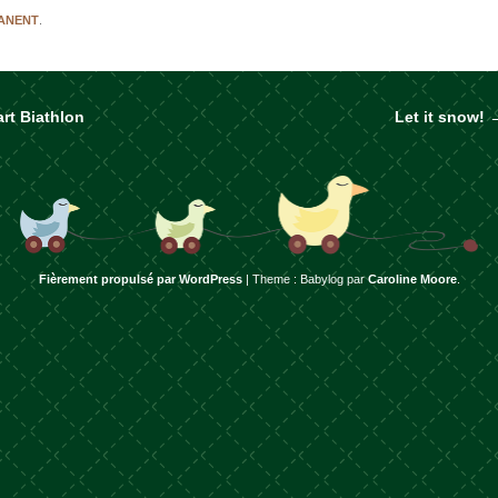
MANENT
.
rt Biathlon
Let it snow!
rticles
Fièrement propulsé par WordPress
|
Theme : Babylog par
Caroline Moore
.