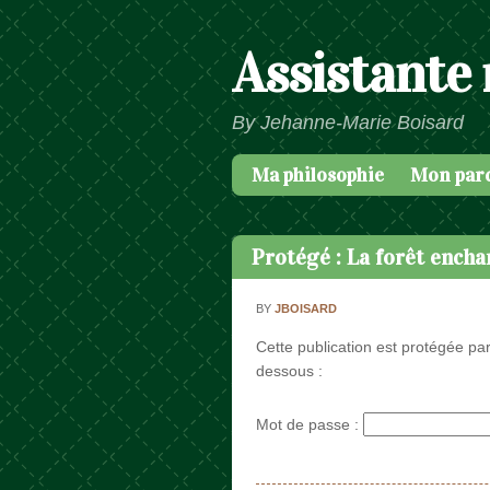
Assistante
By Jehanne-Marie Boisard
Ma philosophie
Mon par
Passer au contenu
Menu
Protégé : La forêt encha
BY
JBOISARD
Cette publication est protégée par
dessous :
Mot de passe :