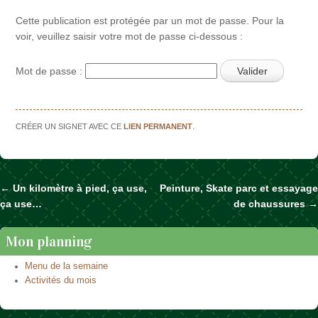
Cette publication est protégée par un mot de passe. Pour la
voir, veuillez saisir votre mot de passe ci-dessous :
Mot de passe :
CRÉER UN SIGNET AVEC CE
LIEN PERMANENT
.
←
Un kilomètre à pied, ça use,
Peinture, Skate parc et essayage
Naviguer dans les articles
ça use…
de chaussures
→
Mon planning
Menu de la semaine
Activités du mois