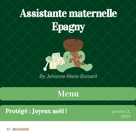
Assistante maternelle
Epagny
By Jehanne-Marie Boisard
Menu
Passer au contenu
Protégé : Joyeux noël !
janvier 3,
2023
BY
JBOISARD