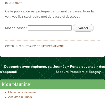
BY
JBOISARD
Cette publication est protégée par un mot de passe. Pour la
voir, veuillez saisir votre mot de passe ci-dessous :
Mot de passe :
CRÉER UN SIGNET AVEC CE
LIEN PERMANENT
.
←
Descendre avec prudence, ça
Journée « Portes ouvertes » des
Naviguer dans les articles
s’apprend!
Sapeurs Pompiers d’Epagny
→
Mon planning
Menu de la semaine
Activités du mois