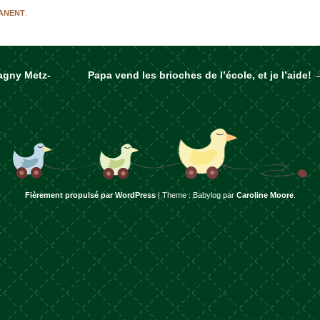
MANENT
.
agny Metz-
Papa vend les brioches de l’école, et je l’aide!
rticles
Fièrement propulsé par WordPress
|
Theme : Babylog par
Caroline Moore
.