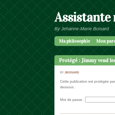
Assistante
By Jehanne-Marie Boisard
Ma philosophie
Mon par
Passer au contenu
Menu
Protégé : Jimmy vend les
BY
JBOISARD
Cette publication est protégée par
dessous :
Mot de passe :