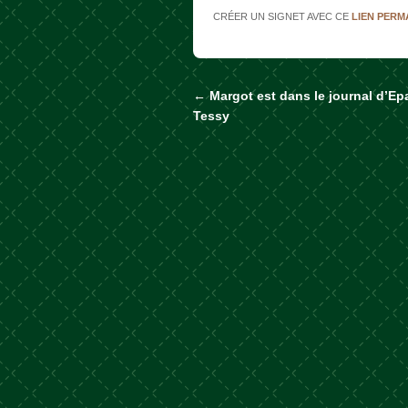
CRÉER UN SIGNET AVEC CE
LIEN PER
←
Margot est dans le journal d’Ep
Naviguer dans les a
Tessy